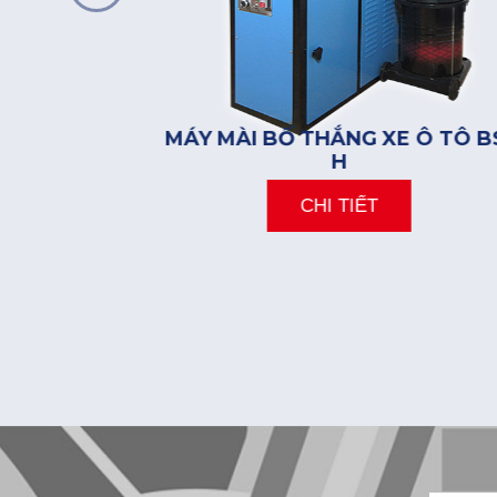
BR1
MÁY MÀI BỐ THẮNG XE Ô TÔ B
H
CHI TIẾT