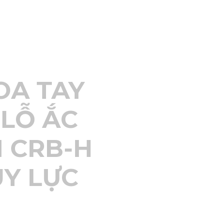
OA TAY
 LỖ ẮC
 CRB-H
ỦY LỰC