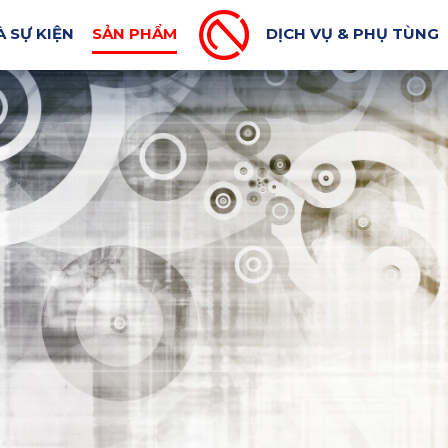
A CHỮA XE MÁY
MÁY CÔNG CỤ SỬA CHỮA XE Ô TÔ
À SỰ KIỆN
SẢN PHẨM
DỊCH VỤ & PHỤ TÙNG