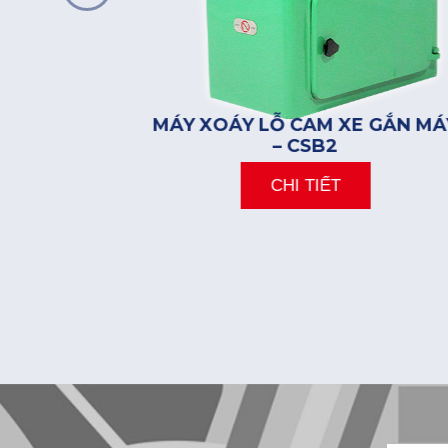
 MD350-T
MÁY XOÁY LỖ CAM XE GẮN MÁ
– CSB2
CHI TIẾT