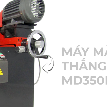
MÁY MÀ
THẮNG
MD350