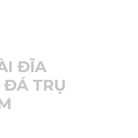
I ĐĨA
 ĐÁ TRỤ
M