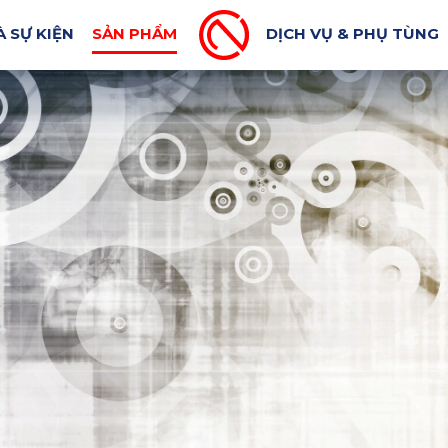
A CHỮA XE MÁY
MÁY CÔNG CỤ SỬA CHỮA XE Ô TÔ
À SỰ KIỆN
SẢN PHẨM
DỊCH VỤ & PHỤ TÙNG