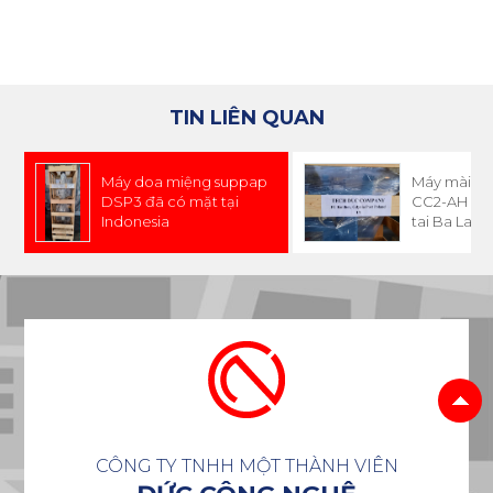
TIN LIÊN QUAN
Máy doa miệng suppap
Máy mài c
DSP3 đã có mặt tại
CC2-AH đã
Indonesia
tai Ba Lan
CÔNG TY TNHH MỘT THÀNH VIÊN