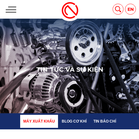
MÁY XUẤT KHẨU
BLOG CƠ KHÍ
TIN BÁO CHÍ
EN
T
I
N
T
Ứ
C
V
À
S
Ự
K
I
Ệ
N
MÁY XUẤT KHẨU
BLOG CƠ KHÍ
TIN BÁO CHÍ