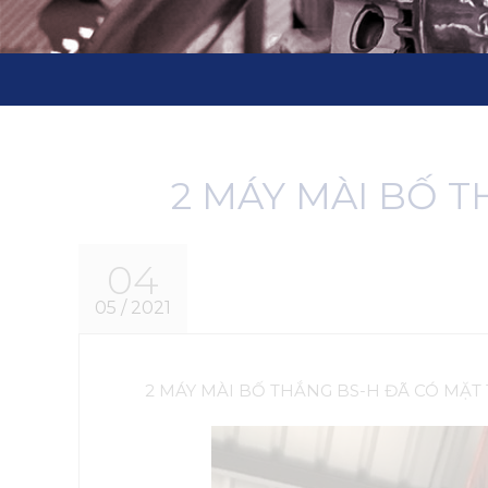
2 MÁY MÀI BỐ 
04
05 / 2021
2 MÁY MÀI BỐ THẮNG BS-H ĐÃ CÓ MẶT