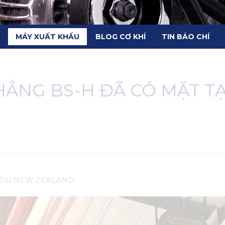
MÁY XUẤT KHẨU
BLOG CƠ KHÍ
TIN BÁO CHÍ
THẮNG BS-H ĐÃ CÓ MẶT T
 TẠI NEW ZEALAND