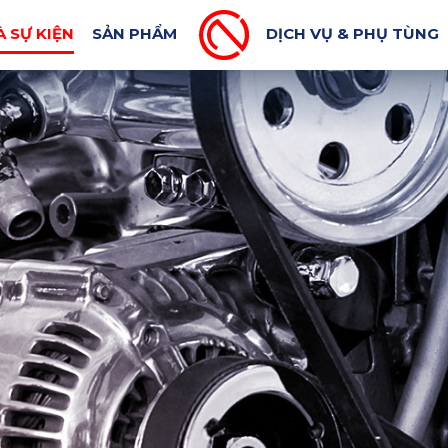
MÁY XUẤT KHẨU
BLOG CƠ KHÍ
TIN BÁO CHÍ
À SỰ KIỆN
SẢN PHẨM
DỊCH VỤ & PHỤ TÙNG