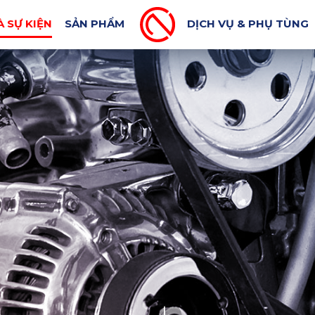
MÁY XUẤT KHẨU
BLOG CƠ KHÍ
TIN BÁO CHÍ
À SỰ KIỆN
SẢN PHẨM
DỊCH VỤ & PHỤ TÙNG