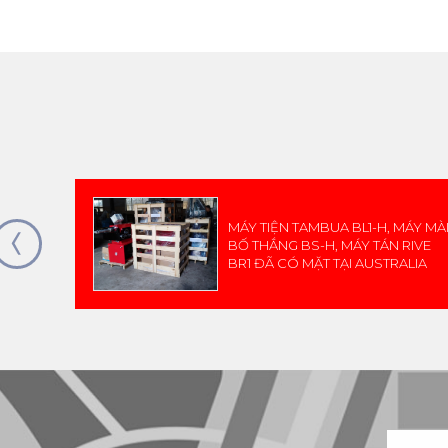
MÁY TIỆN TAMBUA BL1-H, MÁY MÀ
BỐ THẮNG BS-H, MÁY TÁN RIVE
BR1 ĐÃ CÓ MẶT TẠI AUSTRALIA