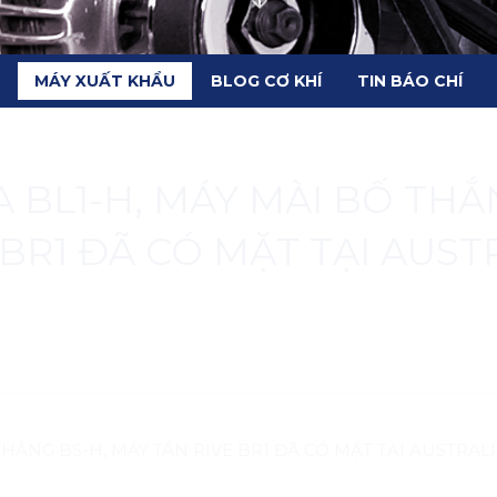
MÁY XUẤT KHẨU
BLOG CƠ KHÍ
TIN BÁO CHÍ
 BL1-H, MÁY MÀI BỐ THẮ
 BR1 ĐÃ CÓ MẶT TẠI AUST
HẮNG BS-H, MÁY TÁN RIVE BR1 ĐÃ CÓ MẶT TẠI AUSTRAL