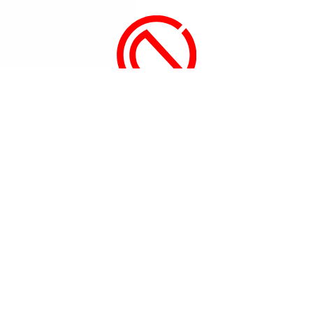
CÔNG TY TNHH MỘT THÀNH VIÊN
ĐỨC CÔNG NGHỆ
70 Đường Liên Khu 5-6, Phường Bình Tân, Tp. Hồ Chí Mi
(84-28) 37500186
(84-28) 37501806
info@techduc.com
Giờ làm việc
Từ thứ hai đến thứ bảy