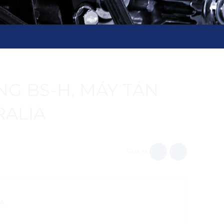
NG BS-H, MÁY TÁN
RALIA
Chia sẻ
IA