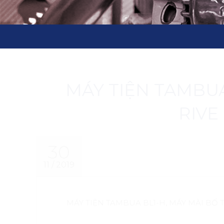
MÁY TIỆN TAMBUA
RIVE
30
11 / 2019
MÁY TIỆN TAMBUA BL1-H, MÁY MÀI BỐ T