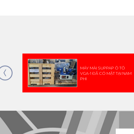
MÁY MÀI SUPPAP Ô TÔ
VGA-1 ĐÃ CÓ MẶT TẠI NAM
PHI