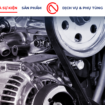
MÁY XUẤT KHẨU
BLOG CƠ KHÍ
TIN BÁO CHÍ
À SỰ KIỆN
SẢN PHẨM
DỊCH VỤ & PHỤ TÙNG