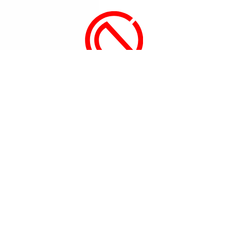
CÔNG TY TNHH MỘT THÀNH VIÊN
ĐỨC CÔNG NGHỆ
70 Đường Liên Khu 5-6, Phường Bình Tân, Tp. Hồ Chí Mi
(84-28) 37500186
(84-28) 37501806
info@techduc.com
Giờ làm việc
Từ thứ hai đến thứ bảy