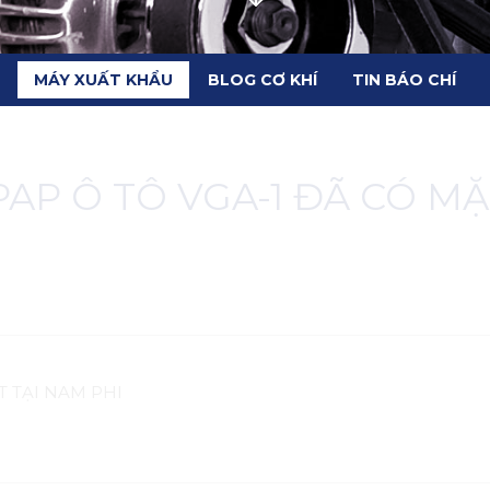
MÁY XUẤT KHẨU
BLOG CƠ KHÍ
TIN BÁO CHÍ
AP Ô TÔ VGA-1 ĐÃ CÓ MẶ
T TẠI NAM PHI