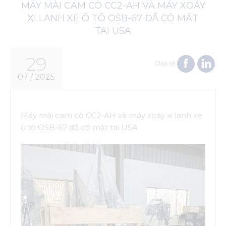
MÁY MÀI CAM CÒ CC2-AH VÀ MÁY XOÁY
XI LANH XE Ô TÔ OSB-67 ĐÃ CÓ MẶT
TAI USA
29
Chia sẻ
07 / 2025
Máy mài cam cò CC2-AH và máy xoáy xi lanh xe
ô tô OSB-67 đã có mặt tai USA