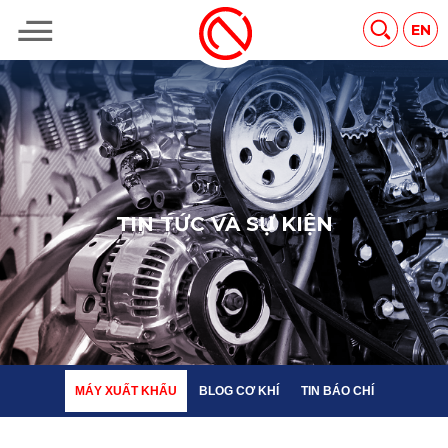
MÁY XUẤT KHẨU
BLOG CƠ KHÍ
TIN BÁO CHÍ
EN
T
I
N
T
Ứ
C
V
À
S
Ự
K
I
Ệ
N
MÁY XUẤT KHẨU
BLOG CƠ KHÍ
TIN BÁO CHÍ