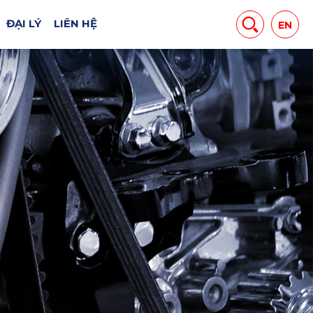
ĐẠI LÝ
LIÊN HỆ
EN