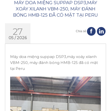
MÁY DOA MIỆNG SUPPAP DSP3,MÁY
XOÁY XILANH VBM-250, MÁY ĐÁNH
BÓNG HMB-125 ĐÃ CÓ MẶT TẠI PERU
27
Chia sẻ
05 / 2026
Máy doa miệng suppap DSP3,máy xoáy xilanh
VBM-250, máy đánh bóng HMB-125 đã có mặt
tại Peru