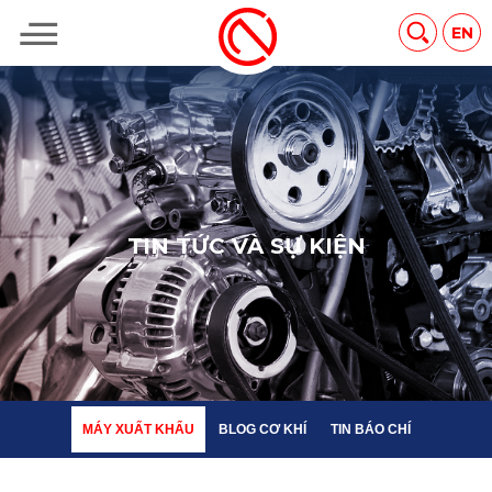
MÁY XUẤT KHẨU
BLOG CƠ KHÍ
TIN BÁO CHÍ
EN
T
I
N
T
Ứ
C
V
À
S
Ự
K
I
Ệ
N
MÁY XUẤT KHẨU
BLOG CƠ KHÍ
TIN BÁO CHÍ