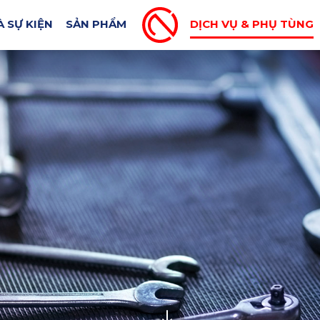
DỊCH VỤ
PHỤ TÙNG
À SỰ KIỆN
SẢN PHẨM
DỊCH VỤ & PHỤ TÙNG